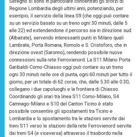
Seregno si sono in particolare concentrati gli sforzi di
Regione Lombardia degli ultimi anni, potenziando, per
esempio, il servizio della linea S9 (che oggi può contare
su un servizio basato su un treno ogni 30 minuti, dalle 5
alle 22) ed estendendone il percorso sia in direzione sud
(Albairate), servendo interessanti punti in Milano quali
Lambrate, Porta Romana, Romolo e S. Cristoforo, che in
direzione ovest (Saronno), rendendo possibile nuove
connessioni sulla rete Ferrovienord. La S11 Milano Porta
Garibaldi-Como-Chiasso oggi può contare su un treno
ogni 30 minuti nelle ore di punta, ogni 60 minuti per tutto il
giorno, per un totale di 62 corse, che, dalle 5.30 alle 0.30,
collegano i due capoluoghi e la frontiera di Chiasso.
Coordinando gli orari tra linea S11 Como-Milano, S4
Camnago-Milano e S10 del Canton Ticino è stato
possibile consentire gli spostamenti tra Ticino e
Lombardia e lo spostamento tra le stazioni servite dai
treni S11 verso le stazioni della rete Ferrovienord servite
dai treni S4 (e viceversa) attraverso il trasbordo nella