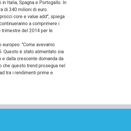
in Italia, Spagna e Portogallo. In
ra di 340 milioni di euro.
pprocci core e value add", spiega
o continueranno a comprimere i
o trimestre del 2014 per le
ivo europeo: "Come avevamo
15. Questo è stato alimentato sia
ito e dalla crescente domanda da
amo che questo trend prosegua nel
d tra i rendimenti prime e