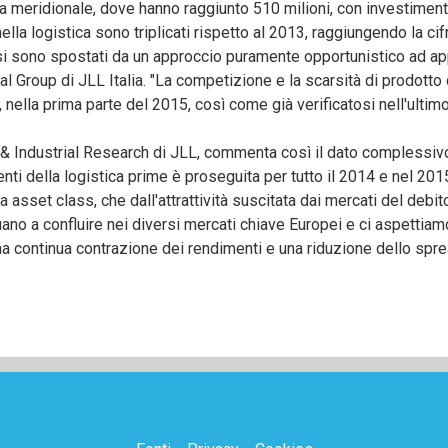
 meridionale, dove hanno raggiunto 510 milioni, con investimenti 
nella logistica sono triplicati rispetto al 2013, raggiungendo la cif
lia si sono spostati da un approccio puramente opportunistico ad a
al Group di JLL Italia. "La competizione e la scarsità di prodott
, nella prima parte del 2015, così come già verificatosi nell'ultim
& Industrial Research di JLL, commenta così il dato compless
nti della logistica prime è proseguita per tutto il 2014 e nel 20
a asset class, che dall'attrattività suscitata dai mercati del deb
inuano a confluire nei diversi mercati chiave Europei e ci aspetti
a continua contrazione dei rendimenti e una riduzione dello sprea