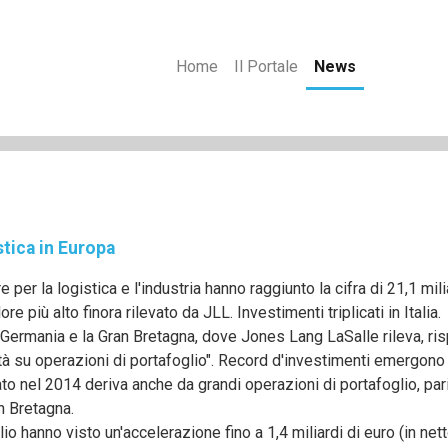
Home
Il Portale
News
stica in Europa
per la logistica e l'industria hanno raggiunto la cifra di 21,1 mil
re più alto finora rilevato da JLL. Investimenti triplicati in Italia.
 Germania e la Gran Bretagna, dove Jones Lang LaSalle rileva, ris
ività su operazioni di portafoglio". Record d'investimenti emergon
to nel 2014 deriva anche da grandi operazioni di portafoglio, pari 
n Bretagna.
io hanno visto un'accelerazione fino a 1,4 miliardi di euro (in nett