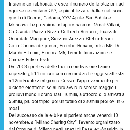
Insieme agli abbonati, cresce il numero delle stazioni: ad
oggi se ne contano 257, le più utilizzate delle quali sono
quella di Duomo, Cadorna, XXV Aprile, San Babila e
Moscova. Le prossime ad aprire saranno: Murat-Villani,
Ca’ Granda, Piazza Nizza, Goffredo Bussero, Piazzale
Ospedale Maggiore, Suzzani-Arezzo, Stefini-Ressi,
Gioia-Cascina de’ pomm, Brembo-Benaco, Istria M5, De
Marchi – Lucini, Bicocca M5, Temolo Innovazione e
Chiese- Fulvio Testi.
Dal 2008 i prelievi delle bici in condivisione hanno
superato gli 11 milioni, con una media che oggi si attesta
a 12mila utilizzi al giorno. Cresce l’apprezzamento per
biclette elettriche: se al loro avvio lo scorso maggio i
prelievi mensili erano stati 16mila, a ottobre si è arrivati a
55mila, più del triplo, per un totale di 230mila prelievi in 6
mesi.
Del successo delle e-bike si parlerà anche venerdì 13
novembre, a “Milano Sharing City”, l’evento organizzato
dal Comune di Milano negli spazi di Base, ex-Ansaldo, in