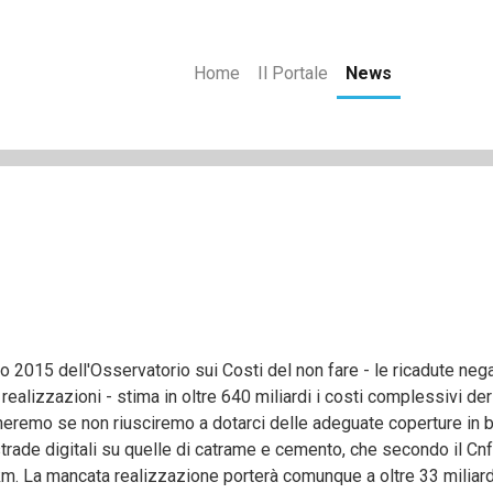
Home
Il Portale
News
o 2015 dell'Osservatorio sui Costi del non fare - le ricadute neg
realizzazioni - stima in oltre 640 miliardi i costi complessivi deri
heremo se non riusciremo a dotarci delle adeguate coperture in ba
ostrade digitali su quelle di catrame e cemento, che secondo il Cn
km. La mancata realizzazione porterà comunque a oltre 33 miliard