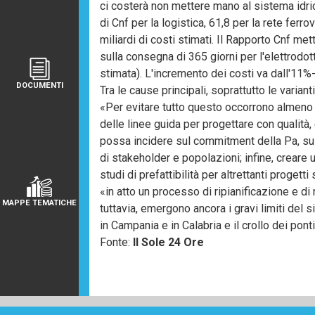
ci costerà non mettere mano al sistema idric
di Cnf per la logistica, 61,8 per la rete ferrov
miliardi di costi stimati. Il Rapporto Cnf mett
sulla consegna di 365 giorni per l'elettrodo
stimata). L'incremento dei costi va dall'11%
DOCUMENTI
Tra le cause principali, soprattutto le varian
«Per evitare tutto questo occorrono almeno 
delle linee guida per progettare con qualità, e
possa incidere sul commitment della Pa, sulle
di stakeholder e popolazioni; infine, creare 
studi di prefattibilità per altrettanti proget
«in atto un processo di ripianificazione e di 
MAPPE TEMATICHE
tuttavia, emergono ancora i gravi limiti del s
in Campania e in Calabria e il crollo dei pont
Fonte:
Il Sole 24 Ore