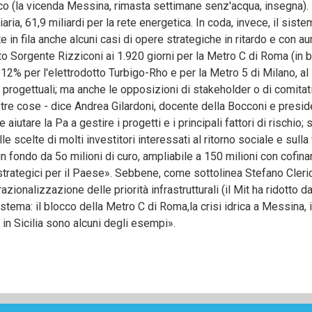
o (la vicenda Messina, rimasta settimane senz'acqua, insegna). La
iaria, 61,9 miliardi per la rete energetica. In coda, invece, il sistem
e in fila anche alcuni casi di opere strategiche in ritardo e con au
tto Sorgente Rizziconi ai 1.920 giorni per la Metro C di Roma (in 
-12% per l'elettrodotto Turbigo-Rho e per la Metro 5 di Milano, a
ti progettuali; ma anche le opposizioni di stakeholder o di comitati
tre cose - dice Andrea Gilardoni, docente della Bocconi e preside
 aiutare la Pa a gestire i progetti e i principali fattori di rischio
 scelte di molti investitori interessati al ritorno sociale e sull
un fondo da 5o milioni di curo, ampliabile a 150 milioni con cofin
ti strategici per il Paese». Sebbene, come sottolinea Stefano Cleric
razionalizzazione delle priorità infrastrutturali (il Mit ha ridotto 
istema: il blocco della Metro C di Roma,la crisi idrica a Messina, i
i in Sicilia sono alcuni degli esempi».