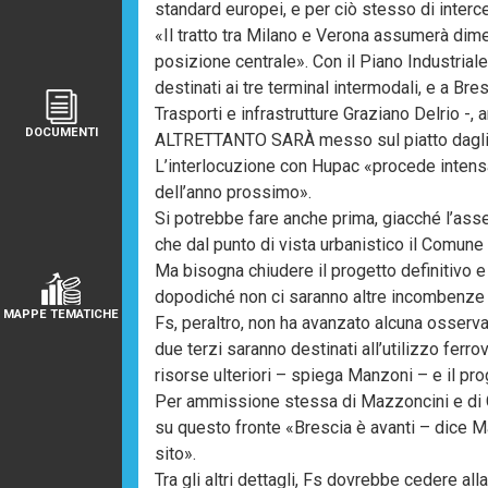
standard europei, e per ciò stesso di interce
«Il tratto tra Milano e Verona assumerà di
posizione centrale». Con il Piano Industrial
destinati ai tre terminal intermodali, e a Br
Trasporti e infrastrutture Graziano Delrio -, 
DOCUMENTI
ALTRETTANTO SARÀ messo sul piatto dagli s
L’interlocuzione con Hupac «procede intensa
dell’anno prossimo».
Si potrebbe fare anche prima, giacché l’ass
che dal punto di vista urbanistico il Comune 
Ma bisogna chiudere il progetto definitivo e
dopodiché non ci saranno altre incombenze fo
MAPPE TEMATICHE
Fs, peraltro, non ha avanzato alcuna osservaz
due terzi saranno destinati all’utilizzo ferr
risorse ulteriori – spiega Manzoni – e il pro
Per ammissione stessa di Mazzoncini e di Go
su questo fronte «Brescia è avanti – dice Ma
sito».
Tra gli altri dettagli, Fs dovrebbe cedere all