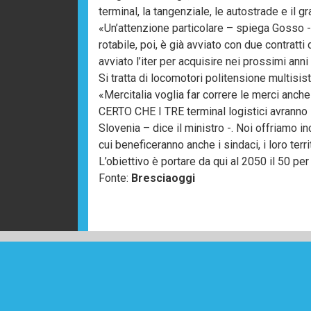
terminal, la tangenziale, le autostrade e il 
«Un’attenzione particolare – spiega Gosso - ve
rotabile, poi, è già avviato con due contratt
avviato l’iter per acquisire nei prossimi an
Si tratta di locomotori politensione multisi
«Mercitalia voglia far correre le merci anche 
CERTO CHE I TRE terminal logistici avranno
Slovenia – dice il ministro -. Noi offriamo i
cui beneficeranno anche i sindaci, i loro terri
L’obiettivo è portare da qui al 2050 il 50 per 
Fonte:
Bresciaoggi