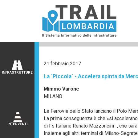
21 febbraio 2017
INFRASTRUTTURE
La `Piccola` - Accelera spinta da Merc
Mimmo Varone
MILANO
Le Ferrovie dello Stato lanciano il Polo Merc
La prima conseguenza è che «si accelerano gl
INTERVENTI
di Fs Italiane Renato Mazzoncini -, che sarà 
Insieme agli altri terminal di Milano-Segrat