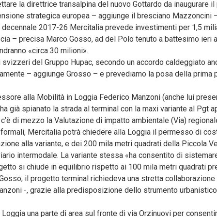
ttare la direttrice transalpina del nuovo Gottardo da inaugurare 
mensione strategica europea – aggiunge il bresciano Mazzoncini 
e decennale 2017-26 Mercitalia prevede investimenti per 1,5 milia
escia – precisa Marco Gosso, ad del Polo tenuto a battesimo ieri a
andranno «circa 30 milioni».
vizzeri del Gruppo Hupac, secondo un accordo caldeggiato anc
mente – aggiunge Grosso – e prevediamo la posa della prima piet
essore alla Mobilità in Loggia Federico Manzoni (anche lui prese
ha già spianato la strada al terminal con la maxi variante al Pgt 
 c’è di mezzo la Valutazione di impatto ambientale (Via) regionale
rmali, Mercitalia potrà chiedere alla Loggia il permesso di costru
ione alla variante, e dei 200 mila metri quadrati della Piccola Ve
oviario intermodale. La variante stessa «ha consentito di sistemar
getto si chiude in equilibrio rispetto ai 100 mila metri quadrati p
sso, il progetto terminal richiedeva una stretta collaborazione 
nzoni -, grazie alla predisposizione dello strumento urbanistico 
a Loggia una parte di area sul fronte di via Orzinuovi per consentir