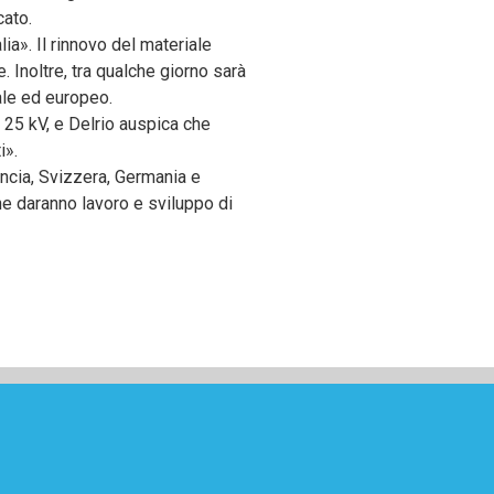
cato.
lia». Il rinnovo del materiale
. Inoltre, tra qualche giorno sarà
ale ed europeo.
 25 kV, e Delrio auspica che
i».
ncia, Svizzera, Germania e
che daranno lavoro e sviluppo di