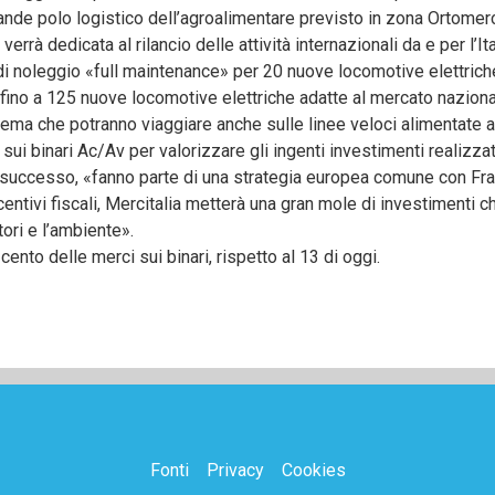
grande polo logistico dell’agroalimentare previsto in zona Ortomer
rrà dedicata al rilancio delle attività internazionali da e per l’Ita
i di noleggio «full maintenance» per 20 nuove locomotive elettriche
ni fino a 125 nuove locomotive elettriche adatte al mercato nazion
stema che potranno viaggiare anche sulle linee veloci alimentate a
sui binari Ac/Av per valorizzare gli ingenti investimenti realizzat
 successo, «fanno parte di una strategia europea comune con Fra
ncentivi fiscali, Mercitalia metterà una gran mole di investimenti 
tori e l’ambiente».
cento delle merci sui binari, rispetto al 13 di oggi.
Fonti
Privacy
Cookies